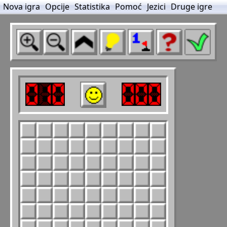
Nova igra
Opcije
Statistika
Pomoć
Jezici
Druge igre